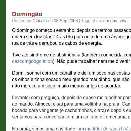
Domingão
Posted by
Cláudia
on
08 Sep 2008
| Tagged as:
amigos
,
vida
O domingo começou estranho, depois de termos passado o
ontem sem luz (das 14 às 0h) por conta de uma árvore q
rua de trás e derrubou os cabos de energia.
Tive até síndrome de abstinência (também conhecida co
descomgoogolation
). Não pude trabalhar nem me divertir 
Dormi, sonhei com um canalha e dei um soco nas costas 
os olhos e tinha socado meu querido maridinho, que não
não merece um soco, muito menos antes de acordar.
Levantei com preguiça, depois de quase me ajoelhar par
ao marido. Almocei e saí para uma voltinha na praia. Ca
bocado para ver gente (e cachorrinhos, claro) e depois e
sentamos para conversar com um
amigão
e comer uma pi
Na praia, vimos uma novidade:
um medidor de raios UV
,