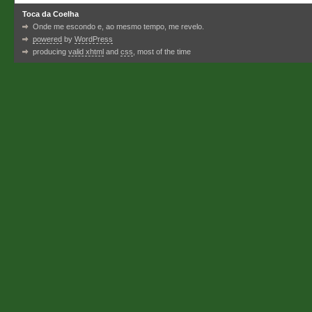
Toca da Coelha
Onde me escondo e, ao mesmo tempo, me revelo.
powered
by
WordPress
producing
valid xhtml
and
css
, most of the time