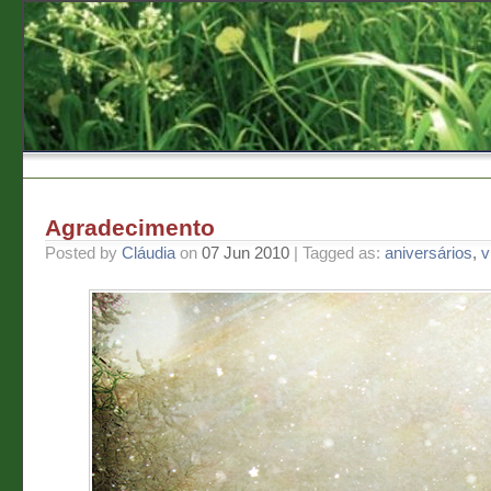
Agradecimento
Posted by
Cláudia
on
07 Jun 2010
| Tagged as:
aniversários
,
v