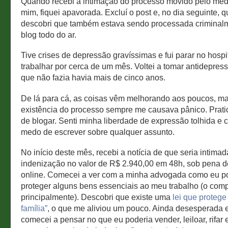
Quando recebi a intimação do processo movido pelo méd
mim, fiquei apavorada. Excluí o post e, no dia seguinte, 
descobri que também estava sendo processada criminalme
blog todo do ar.
Tive crises de depressão gravíssimas e fui parar no hospit
trabalhar por cerca de um mês. Voltei a tomar antidepress
que não fazia havia mais de cinco anos.
De lá para cá, as coisas vêm melhorando aos poucos, m
existência do processo sempre me causava pânico. Prati
de blogar. Senti minha liberdade de expressão tolhida e 
medo de escrever sobre qualquer assunto.
No início deste mês, recebi a notícia de que seria intimad
indenização no valor de R$ 2.940,00 em 48h, sob pena 
online. Comecei a ver com a minha advogada como eu p
proteger alguns bens essenciais ao meu trabalho (o comp
principalmente). Descobri que existe uma
lei que protege
família”
, o que me aliviou um pouco. Ainda desesperada 
comecei a pensar no que eu poderia vender, leiloar, rifar e