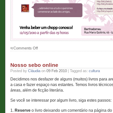
on
Comments Off
Bodas
de
Prata
Nosso sebo online
–
convite
Posted by
Cláudia
on
09 Feb 2010
| Tagged as:
cultura
Decidimos nos desfazer de alguns (muitos) livros para a
a casa e fazer espaço nas estantes. Temos livros técnicos
áreas, além de ficção literária.
Se você se interessar por algum livro, siga estes passos:
1.
Reserve
o livro deixando um comentário na página do