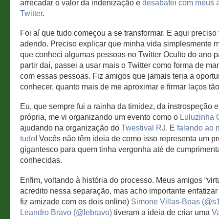
arrecadar o valor da indenização e
desabafei com meus 
Twitter
.
Foi aí que tudo começou a se transformar. E aqui preciso
adendo. Preciso explicar que minha vida simplesmente
que conheci algumas pessoas no Twitter Oculto do ano p
partir daí, passei a usar mais o Twitter como forma de ma
com essas pessoas. Fiz amigos que jamais teria a oport
conhecer, quanto mais de me aproximar e firmar laços tão 
Eu, que sempre fui a rainha da timidez, da instrospeção 
própria, me vi organizando um evento como o
Luluzinha
ajudando na organização do
Twestival RJ
. E
falando ao 
tudo
! Vocês não têm ideia de como isso representa um p
gigantesco para quem tinha vergonha até de cumpriment
conhecidas.
Enfim, voltando à história do processo. Meus amigos “virt
acredito nessa separação, mas acho importante enfatizar
fiz amizade com os dois online)
Simone Villas-Boas (@s
Leandro Bravo (@lebravo)
tiveram a ideia de criar uma
V