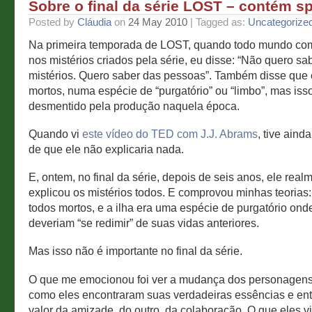
Sobre o final da série LOST – contém sp
Posted by
Cláudia
on
24 May 2010
| Tagged as:
Uncategorize
Na primeira temporada de LOST, quando todo mundo com
nos mistérios criados pela série, eu disse: “Não quero sa
mistérios. Quero saber das pessoas”. Também disse que
mortos, numa espécie de “purgatório” ou “limbo”, mas isso
desmentido pela produção naquela época.
Quando vi
este vídeo do TED com J.J. Abrams
, tive aind
de que ele não explicaria nada.
E, ontem, no final da série, depois de seis anos, ele real
explicou os mistérios todos. E comprovou minhas teorias
todos mortos, e a ilha era uma espécie de purgatório ond
deveriam “se redimir” de suas vidas anteriores.
Mas isso não é importante no final da série.
O que me emocionou foi ver a mudança dos personagens
como eles encontraram suas verdadeiras essências e en
valor da amizade, do outro, da colaboração. O que eles v