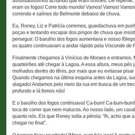
assustadíssimos achando que eram trovões. De repente, a
eram os fogos! Corre todo mundo! Vamos! Vamos! Vamo
correndo e saímos do Belmonte debaixo de chuva.
Eu, Roney, Liz e Patrícia corremos, guardachuva em pun
poças e tentando escapar dos pingos de chuva que insis
perseguir. O barulho dos fogos aumentava e nosso fôlego
os quatro continuavam a andar rápido pela Visconde de P
Finalmente chegamos à Vinícius de Moraes e entramos. 
quarteirões até chegar à Lagoa. A essa altura, meus pés 
molhados dentro do tênis, por mais que eu evitasse pisar
Quando chegamos na última esquina antes da Lagoa, su
alagado! Andamos pelo meio da rua em busca de um tre
profundo e lá fomos nós!
E o barulho dos fogos continuava! Ca-bum! Ca-bum-bum
toca de correr que nem malucos. Ao nosso lado, um casal 
quanto nós. Eis que Roney solta a pérola: “Ih, acho que a
chegar no final”.
O homem ficou revoltado! “Moço, num fala isso! A gente v