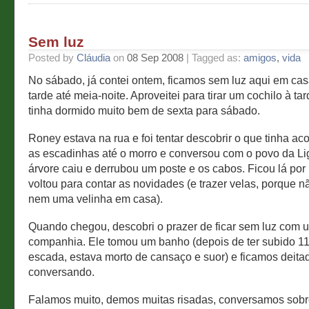
Sem luz
Posted by
Cláudia
on
08 Sep 2008
| Tagged as:
amigos
,
vida
No sábado, já contei ontem, ficamos sem luz aqui em cas
tarde até meia-noite. Aproveitei para tirar um cochilo à ta
tinha dormido muito bem de sexta para sábado.
Roney estava na rua e foi tentar descobrir o que tinha ac
as escadinhas até o morro e conversou com o povo da Li
árvore caiu e derrubou um poste e os cabos. Ficou lá po
voltou para contar as novidades (e trazer velas, porque 
nem uma velinha em casa).
Quando chegou, descobri o prazer de ficar sem luz com
companhia. Ele tomou um banho (depois de ter subido 1
escada, estava morto de cansaço e suor) e ficamos deit
conversando.
Falamos muito, demos muitas risadas, conversamos sobr