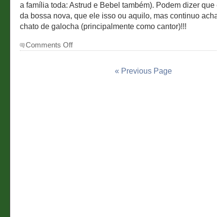
a família toda: Astrud e Bebel também). Podem dizer que 
da bossa nova, que ele isso ou aquilo, mas continuo ac
chato de galocha (principalmente como cantor)!!!
on
Comments Off
Coisa
mais
linda
« Previous Page