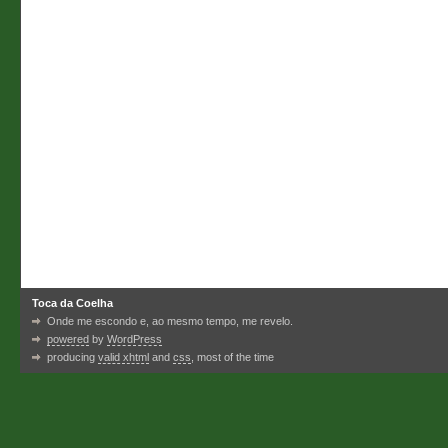
Toca da Coelha
Onde me escondo e, ao mesmo tempo, me revelo.
powered
by
WordPress
producing
valid xhtml
and
css
, most of the time