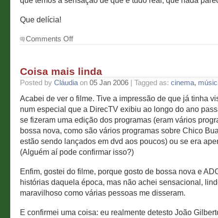
que temos a sensação de que é tudo real, que nada pare
Que delícia!
on
Comments Off
Bossa
nova
Coisa mais linda
Posted by
Cláudia
on
05 Jan 2006
| Tagged as:
cinema
,
músic
Acabei de ver o filme. Tive a impressão de que já tinha vi
num especial que a DirecTV exibiu ao longo do ano pass
se fizeram uma edição dos programas (eram vários prog
bossa nova, como são vários programas sobre Chico Bua
estão sendo lançados em dvd aos poucos) ou se era ape
(Alguém aí pode confirmar isso?)
Enfim, gostei do filme, porque gosto de bossa nova e A
histórias daquela época, mas não achei sensacional, lind
maravilhoso como várias pessoas me disseram.
E confirmei uma coisa: eu realmente detesto João Gilbert