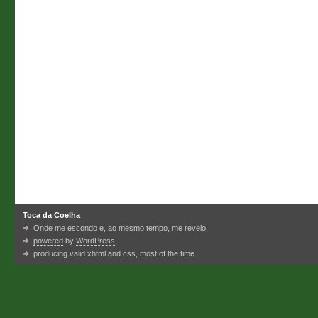
Toca da Coelha
Onde me escondo e, ao mesmo tempo, me revelo.
powered
by
WordPress
producing
valid xhtml
and
css
, most of the time