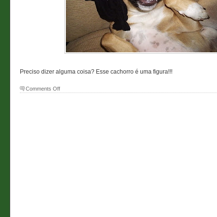
Preciso dizer alguma coisa? Esse cachorro é uma figura!!!
on
Comments Off
Beduíno
do
deserto