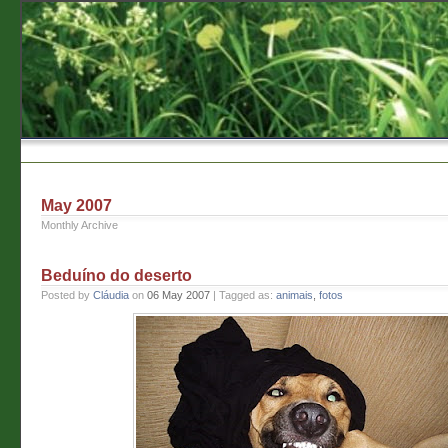
May 2007
Monthly Archive
Beduíno do deserto
Posted by
Cláudia
on
06 May 2007
| Tagged as:
animais
,
fotos