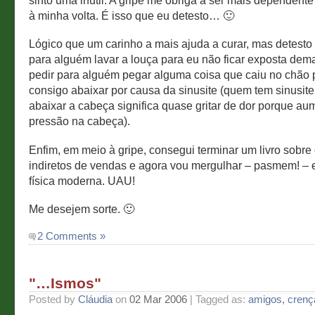
sinto uma inútil. A gripe me obriga a ser mais dependent
à minha volta. É isso que eu detesto… 🙂
Lógico que um carinho a mais ajuda a curar, mas detesto 
para alguém lavar a louça para eu não ficar exposta dem
pedir para alguém pegar alguma coisa que caiu no chão
consigo abaixar por causa da sinusite (quem tem sinusit
abaixar a cabeça significa quase gritar de dor porque au
pressão na cabeça).
Enfim, em meio à gripe, consegui terminar um livro sobre
indiretos de vendas e agora vou mergulhar – pasmem! – 
física moderna. UAU!
Me desejem sorte. 🙂
2 Comments »
"…Ismos"
Posted by
Cláudia
on
02 Mar 2006
| Tagged as:
amigos
,
crenç