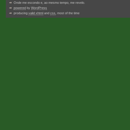
Onde me escondo e, ao mesmo tempo, me revelo.
powered
by
WordPress
producing
valid xhtml
and
css
, most of the time