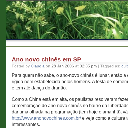
Ano novo chinês em SP
Posted by
Cláudia
on
28 Jan 2006
at
02:35 pm
| Tagged as:
cul
Para quem não sabe, o ano-novo chinês é lunar, então a 
rígida nem estabelecida pelos homens. A festa de comem
e tem até dança do dragão.
Como a China está em alta, os paulistas resolveram fazer
comemoração do ano-novo chinês no bairro da Liberdad
dar uma olhada na programação (tem hoje e amanhã), vá
http://www.anonovochines.com.br/
e veja como a cultura 
interessantes.