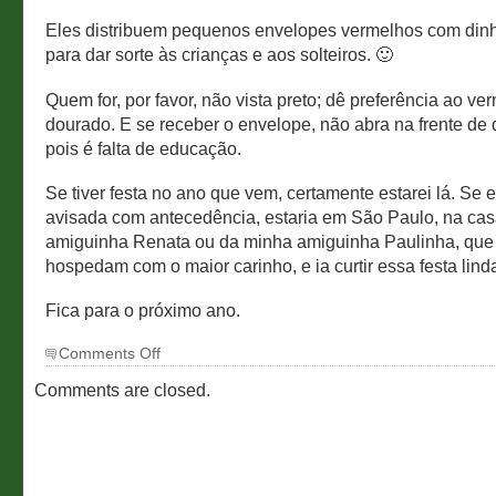
Eles distribuem pequenos envelopes vermelhos com dinh
para dar sorte às crianças e aos solteiros. 🙂
Quem for, por favor, não vista preto; dê preferência ao ve
dourado. E se receber o envelope, não abra na frente de
pois é falta de educação.
Se tiver festa no ano que vem, certamente estarei lá. Se e
avisada com antecedência, estaria em São Paulo, na ca
amiguinha Renata ou da minha amiguinha Paulinha, qu
hospedam com o maior carinho, e ia curtir essa festa lind
Fica para o próximo ano.
on
Comments Off
Ano
novo
Comments are closed.
chinês
em
SP