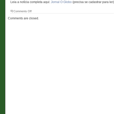
Leia a notícia completa aqui:
Jornal O Globo
(precisa se cadastrar para ler)
on
Comments Off
Cirque
Comments are closed.
du
Soleil
no
Brasil