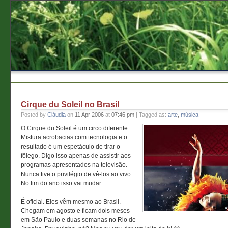
Cirque du Soleil no Brasil
Posted by
Cláudia
on
11 Apr 2006
at
07:46 pm
| Tagged as:
arte
,
música
O Cirque du Soleil é um circo diferente.
Mistura acrobacias com tecnologia e o
resultado é um espetáculo de tirar o
fôlego. Digo isso apenas de assistir aos
programas apresentados na televisão.
Nunca tive o privilégio de vê-los ao vivo.
No fim do ano isso vai mudar.
É oficial. Eles vêm mesmo ao Brasil.
Chegam em agosto e ficam dois meses
em São Paulo e duas semanas no Rio de