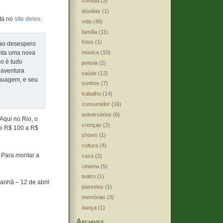
comida
(3)
dúvidas
(1)
stá no
site deles
:
vida
(48)
família
(11)
fotos
(1)
 ao desespero
enta uma nova
música
(10)
co
é tudo
poesia
(2)
 aventura
saúde
(12)
nguagem, e seu
sonhos
(7)
trabalho
(14)
consumidor
(16)
aniversários
(6)
Aqui no Rio, o
crenças
(2)
de R$ 100 a R$
shows
(1)
cultura
(4)
 Para montar a
casa
(2)
cinema
(5)
teatro
(1)
anhã – 12 de abril
passeios
(1)
memórias
(3)
dança
(1)
Archives