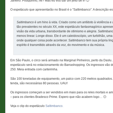
Janeiro. Pouquinho, né? Mas eu vou dar um jeito de ir! 🙂
O espetáculo que apresentarão no Brasil é o “Saltimbanco”. A descrição e
Saltimbanco
é um hino à vida. Criado como um antídoto à violência e
tão prevalentes no século XX, este espetáculo fantasmagórico apres
visão da vida urbana, transbordante de otimismo e
alegria
.
Saltimban
menos linear. Longe disso. Ele é um caleidoscópio, um turbilhão, uma
onde qualquer coisa pode acontecer.
Saltimbanco
tem sua própria li
espírito é transmitido através da voz, do movimento e da música.
Em São Paulo, o circo será armado na Marginal Pinheiros, perto da Daslu. 
espetáculo será no estacionamento do Barrashopping. Os ingressos vão 
250. Meia entrada com carteirinha.
São 100 toneladas de equipamento, um palco com 220 metros quadrados.
tenda, são necessárias 80 pessoas. UAU!
Os ingressos começam a ser vendidos em maio para os reles mortais e am
– para os clientes Bradesco Prime. Espero que não acabem logo… 🙁
Veja o clip do espetáculo
Saltimbanco.