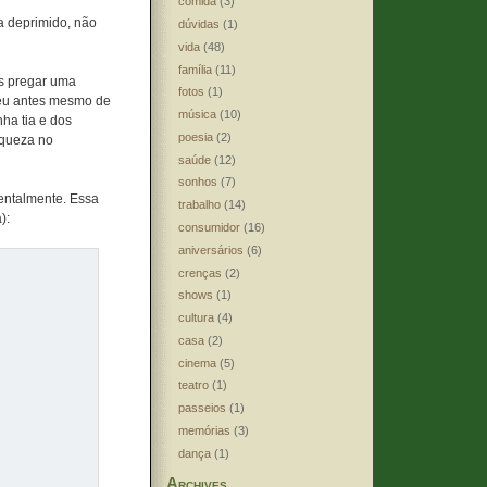
comida
(3)
a deprimido, não
dúvidas
(1)
vida
(48)
família
(11)
os pregar uma
fotos
(1)
eceu antes mesmo de
música
(10)
nha tia e dos
poesia
(2)
aqueza no
saúde
(12)
sonhos
(7)
entalmente. Essa
trabalho
(14)
):
consumidor
(16)
aniversários
(6)
crenças
(2)
shows
(1)
cultura
(4)
casa
(2)
cinema
(5)
teatro
(1)
passeios
(1)
memórias
(3)
dança
(1)
Archives