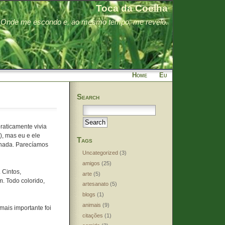
Toca da Coelha
Onde me escondo e, ao mesmo tempo, me revelo.
Home
Eu
Search
raticamente vivia
), mas eu e ele
Tags
lhada. Parecíamos
Uncategorized
(3)
amigos
(25)
. Cintos,
arte
(5)
m. Todo colorido,
artesanato
(5)
blogs
(1)
animais
(9)
ais importante foi
citações
(1)