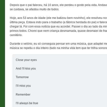
Depois que o pai faleceu, há 10 anos, ele perdeu o gosto pela vida. Andav
se cuidava, se afastou muito de todos.
Hoje, aos 53 anos de idade (ele me batizou bem novinho), ele resolveu n
última peça. Estava indo para o trabalho (a fábrica herdada do pai) e fal
chegar lá. Foi com essa notícia que eu acordei. Passei o dia ao lado da mi
primos todos. Chorei que nem criança desmamada, quase desmaiei de fr
cemitério.
Durante o velório, eu só conseguia pensar em uma música, que adaptei m
música se repetiu o dia inteiro (tudo na minha vida tem que ter trilha sonora
Close your eyes
And I’ll kiss you
Tomorrow
I’ll miss you
Remember
I’ll always be true