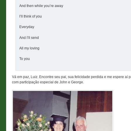
And then while you’re away
I’ll think of you
Everyday
And I’ll send
All my loving
To you
Vá em paz, Luiz. Encontre seu pai, sua felicidade perdida e me espere aí 
com participação especial de John e George.