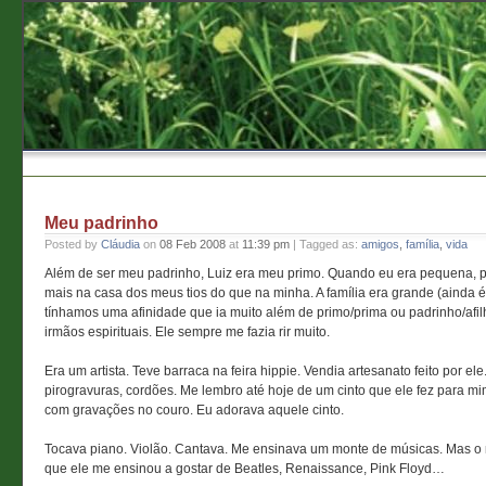
Meu padrinho
Posted by
Cláudia
on
08 Feb 2008
at
11:39 pm
| Tagged as:
amigos
,
família
,
vida
Além de ser meu padrinho, Luiz era meu primo. Quando eu era pequena, p
mais na casa dos meus tios do que na minha. A família era grande (ainda é
tínhamos uma afinidade que ia muito além de primo/prima ou padrinho/afi
irmãos espirituais. Ele sempre me fazia rir muito.
Era um artista. Teve barraca na feira hippie. Vendia artesanato feito por ele
pirogravuras, cordões. Me lembro até hoje de um cinto que ele fez para mi
com gravações no couro. Eu adorava aquele cinto.
Tocava piano. Violão. Cantava. Me ensinava um monte de músicas. Mas o m
que ele me ensinou a gostar de Beatles, Renaissance, Pink Floyd…