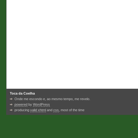
Toca da Coelha
Onde me escondo e, ao mesmo tempo, me revelo.
powered
by
WordPress
producing
valid xhtml
and
css
, most of the time